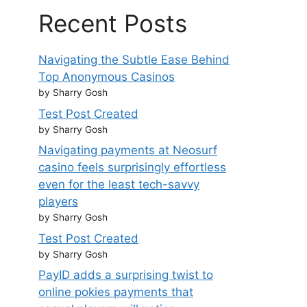
Recent Posts
Navigating the Subtle Ease Behind
Top Anonymous Casinos
by Sharry Gosh
Test Post Created
by Sharry Gosh
Navigating payments at Neosurf
casino feels surprisingly effortless
even for the least tech-savvy
players
by Sharry Gosh
Test Post Created
by Sharry Gosh
PayID adds a surprising twist to
online pokies payments that