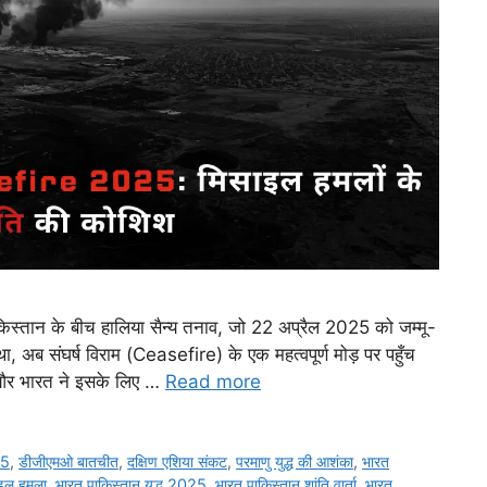
ान के बीच हालिया सैन्य तनाव, जो 22 अप्रैल 2025 को जम्मू-
ा, अब संघर्ष विराम (Ceasefire) के एक महत्वपूर्ण मोड़ पर पहुँच
ी, और भारत ने इसके लिए …
Read more
25
,
डीजीएमओ बातचीत
,
दक्षिण एशिया संकट
,
परमाणु युद्ध की आशंका
,
भारत
ाइल हमला
,
भारत पाकिस्तान युद्ध 2025
,
भारत पाकिस्तान शांति वार्ता
,
भारत