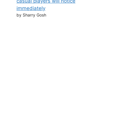
casual players will notice
immediately
by Sharry Gosh