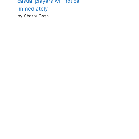
casual players will notice
immediately
by Sharry Gosh