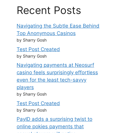
Recent Posts
Navigating the Subtle Ease Behind
Top Anonymous Casinos
by Sharry Gosh
Test Post Created
by Sharry Gosh
Navigating payments at Neosurf
casino feels surprisingly effortless
even for the least tech-savvy
players
by Sharry Gosh
Test Post Created
by Sharry Gosh
PayID adds a surprising twist to
online pokies payments that