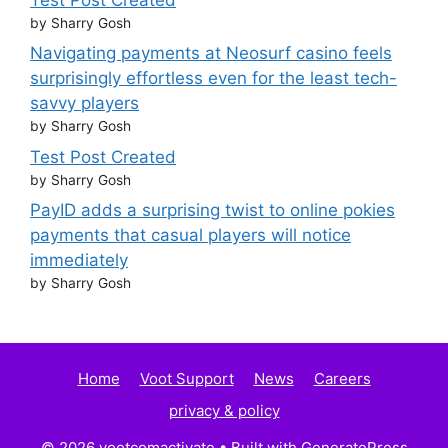
by Sharry Gosh
Navigating payments at Neosurf casino feels
surprisingly effortless even for the least tech-
savvy players
by Sharry Gosh
Test Post Created
by Sharry Gosh
PayID adds a surprising twist to online pokies
payments that casual players will notice
immediately
by Sharry Gosh
Home
Voot Support
News
Careers
privacy & policy
© 2026 vootcomactivate
• Built with
GeneratePress