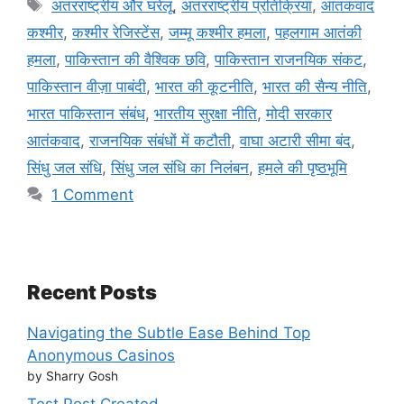
Tags
अंतरराष्ट्रीय और घरेलू
,
अंतरराष्ट्रीय प्रतिक्रिया
,
आतंकवाद
कश्मीर
,
कश्मीर रेजिस्टेंस
,
जम्मू कश्मीर हमला
,
पहलगाम आतंकी
हमला
,
पाकिस्तान की वैश्विक छवि
,
पाकिस्तान राजनयिक संकट
,
पाकिस्तान वीज़ा पाबंदी
,
भारत की कूटनीति
,
भारत की सैन्य नीति
,
भारत पाकिस्तान संबंध
,
भारतीय सुरक्षा नीति
,
मोदी सरकार
आतंकवाद
,
राजनयिक संबंधों में कटौती
,
वाघा अटारी सीमा बंद
,
सिंधु जल संधि
,
सिंधु जल संधि का निलंबन
,
हमले की पृष्ठभूमि
1 Comment
Recent Posts
Navigating the Subtle Ease Behind Top
Anonymous Casinos
by Sharry Gosh
Test Post Created