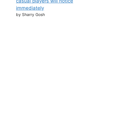
casual players will notice
immediately
by Sharry Gosh