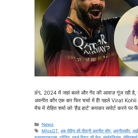
IPL 2024 में जहां बल्ले और गेंद की आवाज़ गूंज रही है
अवनीत कौर एक बार फिर चर्चा में हैं! पहले Virat Ko
मैच में रोहित शर्मा को ‘हैंड हार्ट’ बनाकर सपोर्ट करने प
Categories
News
Tags
MIvsGT
,
अब रोहित की दीवानी अवनीत कौर
,
अवनीतकौर
,
आई
गुजरातटाइटन्स
,
ट्रेंडिंग
,
पहले विराट की फैन
,
मुंबईइंडियंस
,
रोहितशर्मा