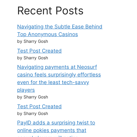
Recent Posts
Navigating the Subtle Ease Behind
Top Anonymous Casinos
by Sharry Gosh
Test Post Created
by Sharry Gosh
Navigating payments at Neosurf
casino feels surprisingly effortless
even for the least tech-savvy
players
by Sharry Gosh
Test Post Created
by Sharry Gosh
PayID adds a surprising twist to
online pokies payments that